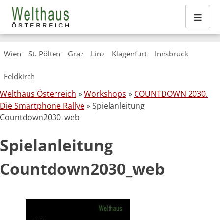
≡
Skip
Wien
St. Pölten
Graz
Linz
Klagenfurt
Innsbruck
to
content
Feldkirch
Welthaus Österreich
»
Workshops
»
COUNTDOWN 2030.
Die Smartphone Rallye
» Spielanleitung
Countdown2030_web
Spielanleitung
Countdown2030_web