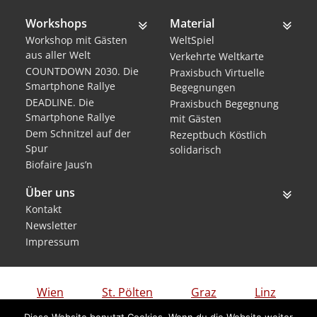
Workshops
Material
Workshop mit Gästen
WeltSpiel
aus aller Welt
Verkehrte Weltkarte
COUNTDOWN 2030. Die
Praxisbuch Virtuelle
Smartphone Rallye
Begegnungen
DEADLINE. Die
Praxisbuch Begegnung
Smartphone Rallye
mit Gästen
Dem Schnitzel auf der
Rezeptbuch Köstlich
Spur
solidarisch
Biofaire Jaus’n
Über uns
Kontakt
Newsletter
Impressum
Wien
St. Pölten
Graz
Linz