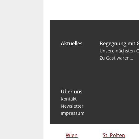
Aktuelles
Begegnung mit 
Unsere nächsten G
Zu Gast waren…
Über uns
Kontakt
Newsletter
Impressum
Wien
St. Pölten