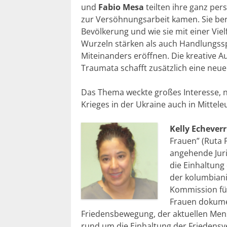
und
Fabio Mesa
teilten ihre ganz per
zur Versöhnungsarbeit kamen. Sie beri
Bevölkerung und wie sie mit einer Vie
Wurzeln stärken als auch Handlungsspi
Miteinanders eröffnen. Die kreative 
Traumata schafft zusätzlich eine neue
Das Thema weckte großes Interesse, ni
Krieges in der Ukraine auch in Mitteleu
Kelly
Echeverr
Frauen” (Ruta
angehende Juris
die Einhaltung
der kolumbian
Kommission für
Frauen dokume
Friedensbewegung, der aktuellen Me
rund
um die Einhaltung der Friedensv