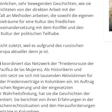
sönlichen, sehr bewegenden Geschichten, wie sie
chteten von der direkten Arbeit mit der
lfalt an Methoden arbeiten, die sowohl die eigenen
elräume für eine Kultur des friedlichen
Auseinandersetzung mit dem Konflikt und den
 Kultur der politischen Teilhabe.
cht zuletzt, weil es aufgrund des russischen
ropa aktueller denn je ist.
i
koordiniert das Netzwerk der “Friedensroute der
Pacífica
de las
Mujeres
). Als Historikerin und
tin setzt sie sich mit tausenden Aktivistinnen für
 der Friedensverträge in Kolumbien ein. Im Auftrag
ischen Regierung und der eingesetzten
 Wahrheitsfindung, hat sie die Geschichten der
ntiert.
Sie berichtet von ihren Erfahrungen in der
nschenrechtssituation und den Herausforderungen
erträge in Kolumbien.