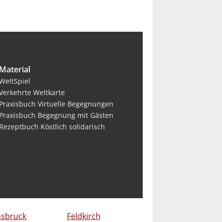
Material
WeltSpiel
Verkehrte Weltkarte
Praxisbuch Virtuelle Begegnungen
Praxisbuch Begegnung mit Gästen
Rezeptbuch Köstlich solidarisch
nsbruck
Feldkirch