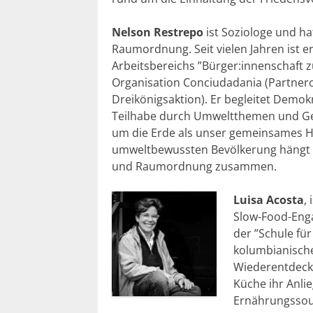
Nelson
Restrepo
ist Soziologe und ha
Raumordnung. Seit vielen Jahren ist e
Arbeitsbereichs ”
Bürger:innenschaft
z
Organisation
Conciudadania
(Partnero
Dreikönigsaktion). Er begleitet Demok
Teilhabe durch Umweltthemen und G
um die Erde als unser gemeinsames H
umweltbewussten Bevölkerung hängt w
und Raumordnung zusammen.
Luisa Acosta
,
Slow-Food-Engag
der ”Schule fü
kolumbianischen
Wiederentdecku
Küche ihr Anl
Ernährungssouv