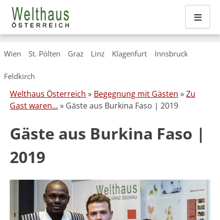
≡
Skip
Wien
St. Pölten
Graz
Linz
Klagenfurt
Innsbruck
to
content
Feldkirch
Welthaus Österreich
»
Begegnung mit Gästen
»
Zu
Gast waren...
» Gäste aus Burkina Faso | 2019
Gäste aus Burkina Faso |
2019