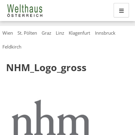
≡
Skip
Wien
St. Pölten
Graz
Linz
Klagenfurt
Innsbruck
to
content
Feldkirch
NHM_Logo_gross