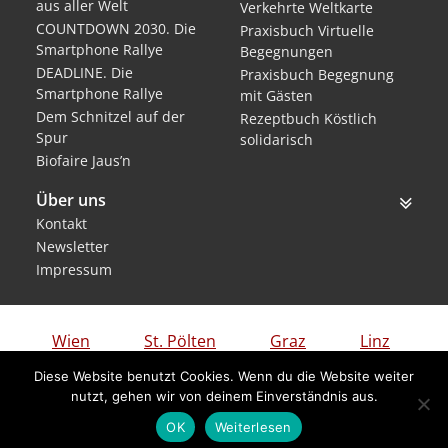
aus aller Welt
Verkehrte Weltkarte
COUNTDOWN 2030. Die
Praxisbuch Virtuelle
Smartphone Rallye
Begegnungen
DEADLINE. Die
Praxisbuch Begegnung
Smartphone Rallye
mit Gästen
Dem Schnitzel auf der
Rezeptbuch Köstlich
Spur
solidarisch
Biofaire Jaus’n
Über uns
Kontakt
Newsletter
Impressum
Wien
St. Pölten
Graz
Linz
Diese Website benutzt Cookies. Wenn du die Website weiter
Klagenfurt
Innsbruck
Feldkirch
nutzt, gehen wir von deinem Einverständnis aus.
OK
Weiterlesen