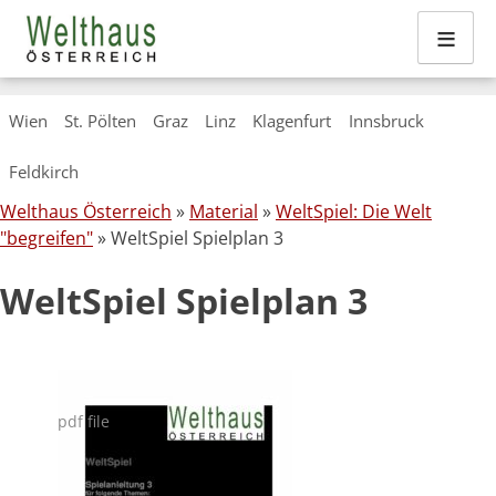
≡
Skip
Wien
St. Pölten
Graz
Linz
Klagenfurt
Innsbruck
to
content
Feldkirch
Welthaus Österreich
»
Material
»
WeltSpiel: Die Welt
"begreifen"
» WeltSpiel Spielplan 3
WeltSpiel Spielplan 3