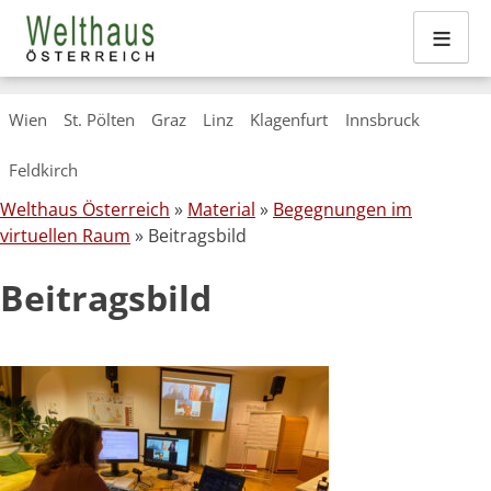
≡
Skip
Wien
St. Pölten
Graz
Linz
Klagenfurt
Innsbruck
to
content
Feldkirch
Welthaus Österreich
»
Material
»
Begegnungen im
virtuellen Raum
» Beitragsbild
Beitragsbild