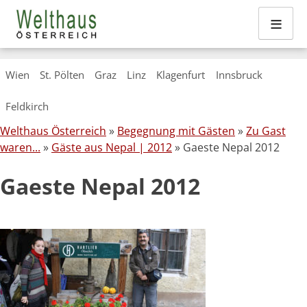
≡
Skip
Wien
St. Pölten
Graz
Linz
Klagenfurt
Innsbruck
to
content
Feldkirch
Welthaus Österreich
»
Begegnung mit Gästen
»
Zu Gast
waren...
»
Gäste aus Nepal | 2012
» Gaeste Nepal 2012
Gaeste Nepal 2012