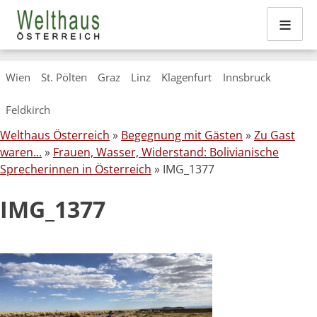
≡
Skip
Wien
St. Pölten
Graz
Linz
Klagenfurt
Innsbruck
to
content
Feldkirch
Welthaus Österreich
»
Begegnung mit Gästen
»
Zu Gast
waren...
»
Frauen, Wasser, Widerstand: Bolivianische
Sprecherinnen in Österreich
» IMG_1377
IMG_1377