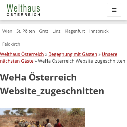
≡
Skip
Wien
St. Pölten
Graz
Linz
Klagenfurt
Innsbruck
to
content
Feldkirch
Welthaus Österreich
»
Begegnung mit Gästen
»
Unsere
nächsten Gäste
» WeHa Österreich Website_zugeschnitten
WeHa Österreich
Website_zugeschnitten