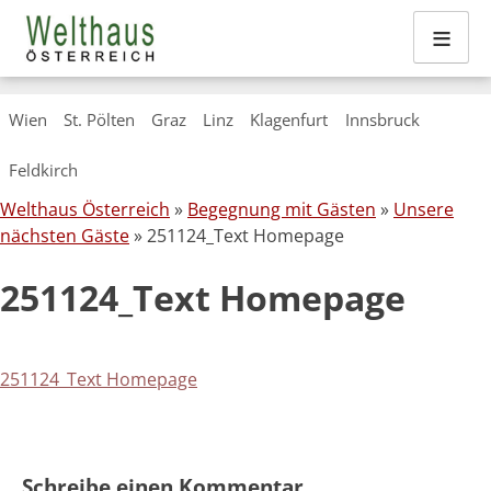
≡
Skip
Wien
St. Pölten
Graz
Linz
Klagenfurt
Innsbruck
to
content
Feldkirch
Welthaus Österreich
»
Begegnung mit Gästen
»
Unsere
nächsten Gäste
» 251124_Text Homepage
251124_Text Homepage
251124_Text Homepage
Schreibe einen Kommentar