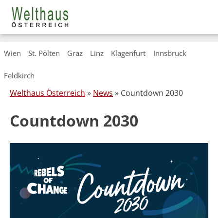
Skip
Wien
St. Pölten
Graz
Linz
Klagenfurt
Innsbruck
to
content
Feldkirch
Welthaus Österreich
»
News
» Countdown 2030
Countdown 2030