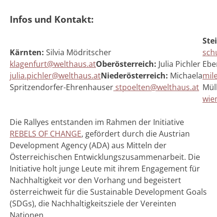
Infos und Kontakt:
Ste
Kärnten:
Silvia Mödritscher
sch
klagenfurt@welthaus.at
Oberösterreich:
Julia Pichler
Ebe
julia.pichler@welthaus.at
Niederösterreich:
Michaela
mil
Spritzendorfer-Ehrenhauser
stpoelten@welthaus.at
Mül
wie
Die Rallyes entstanden im Rahmen der Initiative
REBELS OF CHANGE
, gefördert durch die Austrian
Development Agency (ADA) aus Mitteln der
Österreichischen Entwicklungszusammenarbeit. Die
Initiative holt junge Leute mit ihrem Engagement für
Nachhaltigkeit vor den Vorhang und begeistert
österreichweit für die Sustainable Development Goals
(SDGs), die Nachhaltigkeitsziele der Vereinten
Nationen.